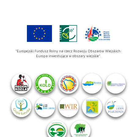
"Europejski Fundusz Rolny na rzecz Rozwoju Obszarów Wiejskich:
Europa inwestująca w obszary wiejskie".