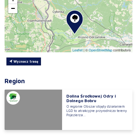
−
Leaflet
|
©
OpenStreetMap
contributors
Wyznacz trasę
Region
Dolina Środkowej Odry i
Dolnego Bobru
O regionie Obszar objęty działaniem
LGD to atrakcyjne przyrodniczo tereny
Pojezierza...