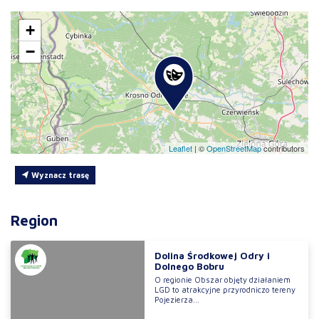
+
−
Leaflet
|
©
OpenStreetMap
contributors
Wyznacz trasę
Region
Dolina Środkowej Odry i
Dolnego Bobru
O regionie Obszar objęty działaniem
LGD to atrakcyjne przyrodniczo tereny
Pojezierza...