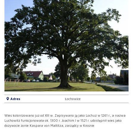
Adres
Łochowice
Wieś kolonizowano już od XIII w. Zapisywano ją jako Lochuz w 1261 r., a nazwa
Luchowitz funkcjonowała ok. 1300 r. Joachim I w 1521 r. udostępnił wieś jako
dożywocie żonie Kaspara von Maltitza, zarządcy w Krośnie