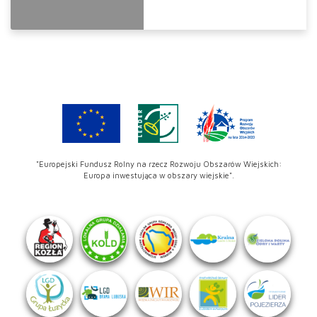
"Europejski Fundusz Rolny na rzecz Rozwoju Obszarów Wiejskich:
Europa inwestująca w obszary wiejskie".