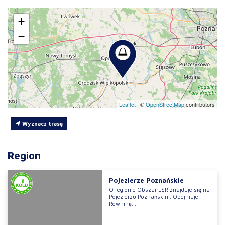
+
−
Leaflet
|
©
OpenStreetMap
contributors
Wyznacz trasę
Region
Pojezierze Poznańskie
O regionie Obszar LSR znajduje się na
Pojezierzu Poznańskim. Obejmuje
Równinę...