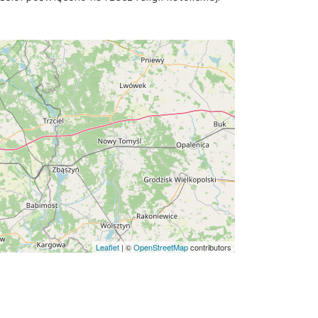
Leaflet
|
©
OpenStreetMap
contributors