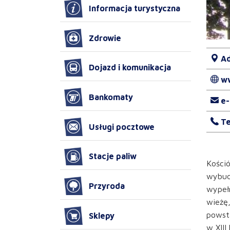
Informacja turystyczna
Zdrowie
Ad
Dojazd i komunikacja
w
Bankomaty
e-
Te
Usługi pocztowe
Stacje paliw
Kośció
wybudo
Przyroda
wypeł
wieżę
powsta
Sklepy
w XIII