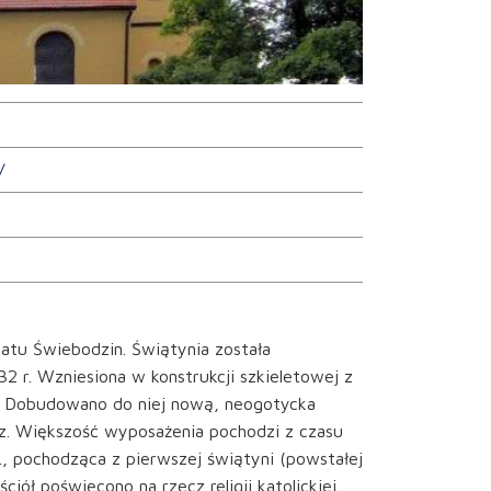
/
anatu Świebodzin. Świątynia została
2 r. Wzniesiona w konstrukcji szkieletowej z
. Dobudowano do niej nową, neogotycka
. Większość wyposażenia pochodzi z czasu
r., pochodząca z pierwszej świątyni (powstałej
ściół poświęcono na rzecz religii katolickiej.