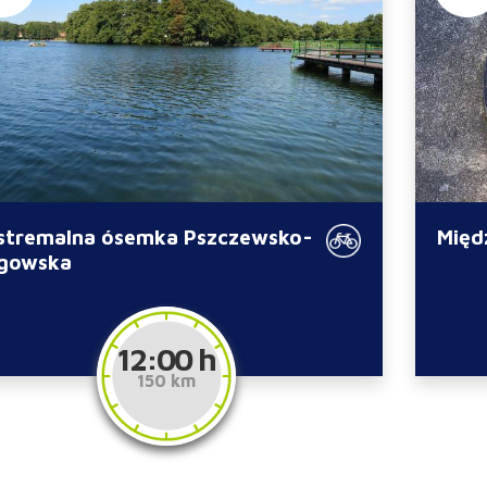
stremalna ósemka Pszczewsko-
Międ
gowska
12:00 h
150 km