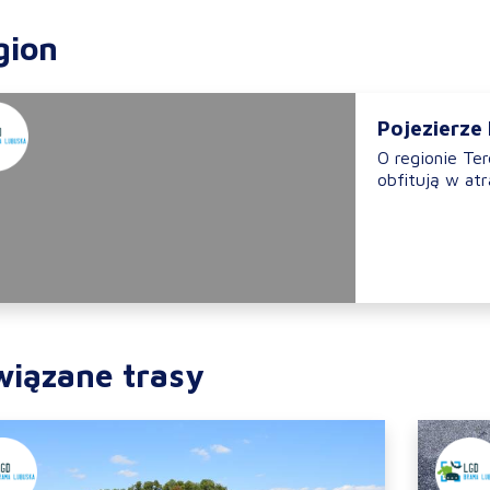
gion
Pojezierze
O regionie T
obfitują w atr
wiązane trasy