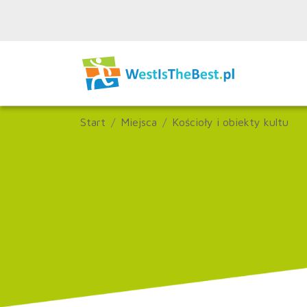
Start
Miejsca
Kościoły i obiekty kultu