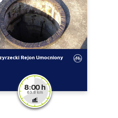
zyrzecki Rejon Umocniony
8:00 h
63.8 km