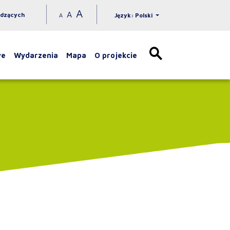
A
A
idzących
A
Język: Polski
we
Wydarzenia
Mapa
O projekcie