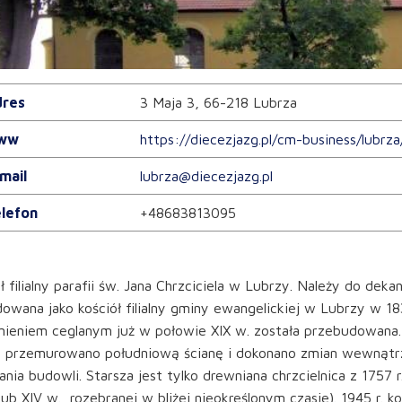
res
3 Maja 3, 66-218 Lubrza
ww
https://diecezjazg.pl/cm-business/lubrza
mail
lubrza@diecezjazg.pl
lefon
+48683813095
ł filialny parafii św. Jana Chrzciciela w Lubrzy. Należy do dek
wana jako kościół filialny gminy ewangelickiej w Lubrzy w 183
nieniem ceglanym już w połowie XIX w. została przebudowana
, przemurowano południową ścianę i dokonano zmian wewnątrz
nia budowli. Starsza jest tylko drewniana chrzcielnica z 1757 
 lub XIV w., rozebranej w bliżej nieokreślonym czasie). 1945 r. ko