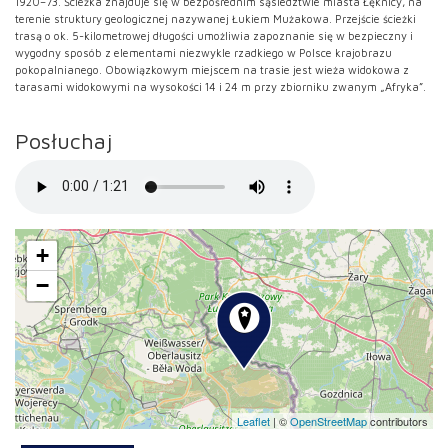
1920–73. Ścieżka znajduje się w bezpośrednim sąsiedztwie miasta Łęknicy, na
terenie struktury geologicznej nazywanej Łukiem Mużakowa. Przejście ścieżki
trasą o ok. 5-kilometrowej długości umożliwia zapoznanie się w bezpieczny i
wygodny sposób z elementami niezwykle rzadkiego w Polsce krajobrazu
pokopalnianego. Obowiązkowym miejscem na trasie jest wieża widokowa z
tarasami widokowymi na wysokości 14 i 24 m przy zbiorniku zwanym „Afryka”.
Posłuchaj
+
−
Leaflet
|
©
OpenStreetMap
contributors