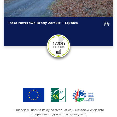
Trasa rowerowa Brody Żarskie – Łęknica
1:20 h
38.7 km
"Europejski Fundusz Rolny na rzecz Rozwoju Obszarów Wiejskich:
Europa inwestująca w obszary wiejskie".