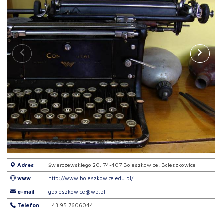
Adres
Świerczewskiego 20, 74-407 Boleszkowice, Boleszkowice
www
http://www.boleszkowice.edu.pl/
e-mail
gboleszkowice@wp.pl
Telefon
+48 95 7606044