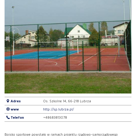
Adres
Os. Szkolne 14, 66-218 Lubrza
www
http://sp.lubrza.pl/
Telefon
+48683813078
Boisko sportowe powstało w ramach projektu rządowo-samorządowego