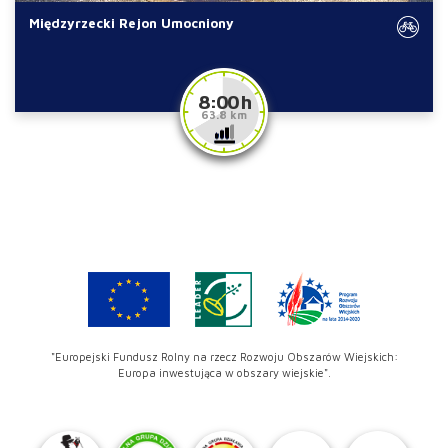
Międzyrzecki Rejon Umocniony
8:00 h
63.8 km
"Europejski Fundusz Rolny na rzecz Rozwoju Obszarów Wiejskich:
Europa inwestująca w obszary wiejskie".