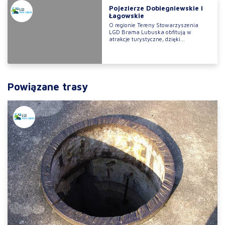
Pojezierze Dobiegniewskie i
Łagowskie
O regionie Tereny Stowarzyszenia
LGD Brama Lubuska obfitują w
atrakcje turystyczne, dzięki...
Powiązane trasy