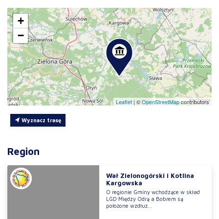
+
−
Leaflet
|
©
OpenStreetMap
contributors
Wyznacz trasę
Region
Wał Zielonogórski i Kotlina
Kargowska
O regionie Gminy wchodzące w skład
LGD Między Odrą a Bobrem są
położone wzdłuż...