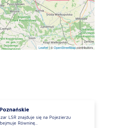
Leaflet
|
©
OpenStreetMap
contributors
 Poznańskie
zar LSR znajduje się na Pojezierzu
bejmuje Równinę...