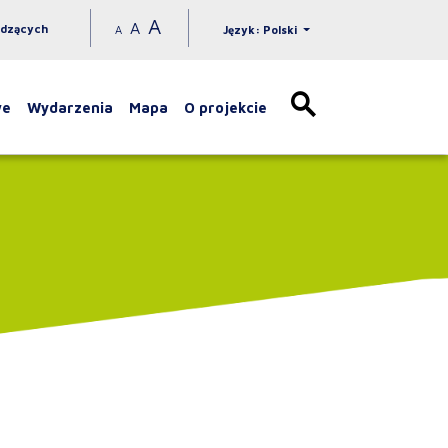
A
A
idzących
A
Język: Polski
we
Wydarzenia
Mapa
O projekcie