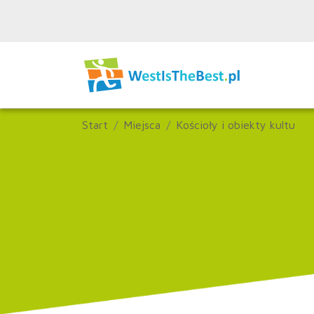
Start
Miejsca
Kościoły i obiekty kultu