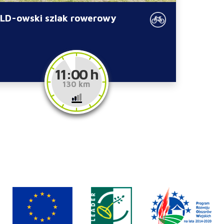
LD-owski szlak rowerowy
11:00 h
130 km