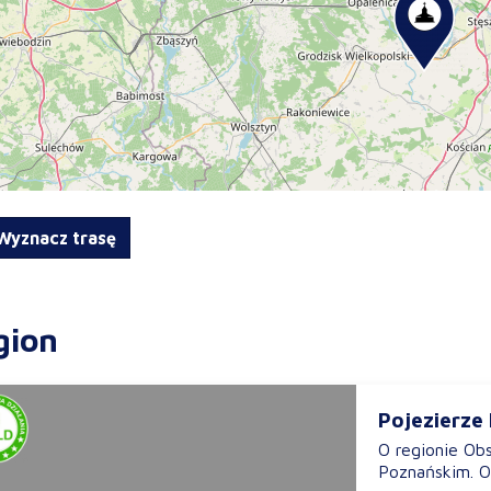
yznacz trasę
gion
Pojezierze
O regionie Obs
Poznańskim. O