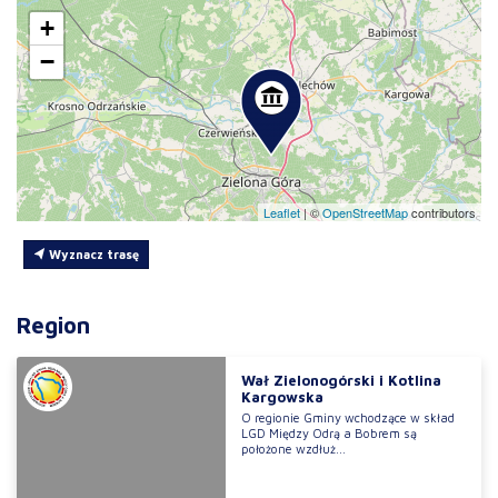
+
−
Leaflet
|
©
OpenStreetMap
contributors
Wyznacz trasę
Region
Wał Zielonogórski i Kotlina
Kargowska
O regionie Gminy wchodzące w skład
LGD Między Odrą a Bobrem są
położone wzdłuż...