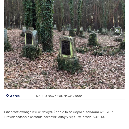
Adres
67-100 Nowa Sól, Nowe Żabno
Cmentarz ewangelicki w Nowym Żabnie to nekropolia założona w 1870 r.
Prawdopodobnie ostatnie pochówki odbyły się tu w latach 1946–60.