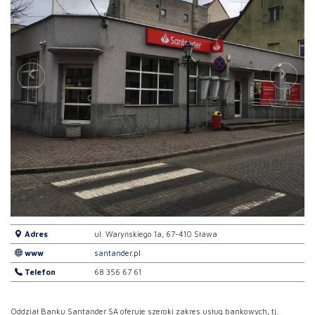
Adres
ul. Waryńskiego 1a, 67-410 Sława
www
santander.pl
Telefon
68 356 67 61
Oddział Banku Santander SA oferuje szeroki zakres usług bankowych, tj.