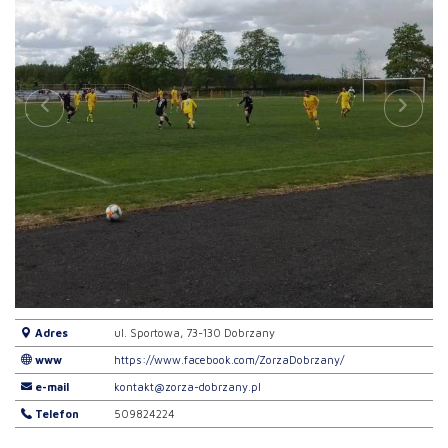
Adres
ul. Sportowa, 73-130 Dobrzany
www
https://www.facebook.com/ZorzaDobrzany/
e-mail
kontakt@zorza-dobrzany.pl
Telefon
509824224