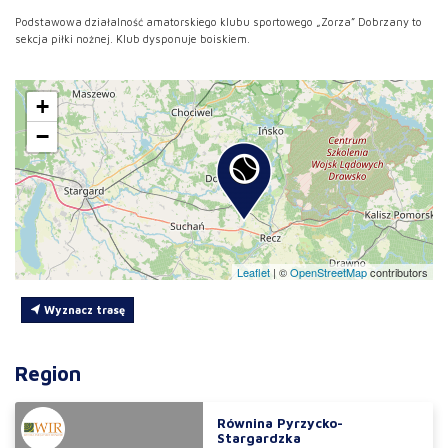
Podstawowa działalność amatorskiego klubu sportowego „Zorza” Dobrzany to
sekcja piłki nożnej. Klub dysponuje boiskiem.
+
−
Leaflet
|
©
OpenStreetMap
contributors
Wyznacz trasę
Region
Równina Pyrzycko-
Stargardzka