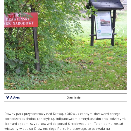
Adres
Barnimie
Dawny park przypałacowy nad Drawą, z XIX w., z cennymi drzewami obcego
pochodzenia: choiną kanadyjską, tulipanowcem amerykańskim oraz rodzimymi:
licznymi dębami szypułkowymi do ponad 6 m obwodu pni. Teren parku został
włączony w obszar Drawieńskiego Parku Narodowego, co pozwala na