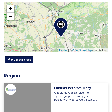
+
−
Leaflet
|
©
OpenStreetMap
contributors
Wyznacz trasę
Region
Lubuski Przełom Odry
O regionie Obszar siedmiu
sąsiadujących ze sobą gmin,
położonych wzdłuż Odry i Warty,...