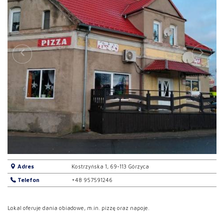
Adres
Kostrzyńska 1, 69-113 Górzyca
Telefon
+48 957591246
Lokal oferuje dania obiadowe, m.in. pizzę oraz napoje.