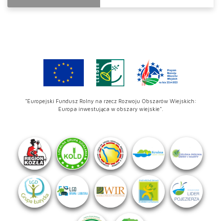
"Europejski Fundusz Rolny na rzecz Rozwoju Obszarów Wiejskich:
Europa inwestująca w obszary wiejskie".