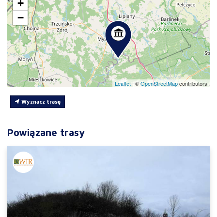
+
−
Leaflet
|
©
OpenStreetMap
contributors
Wyznacz trasę
Powiązane trasy