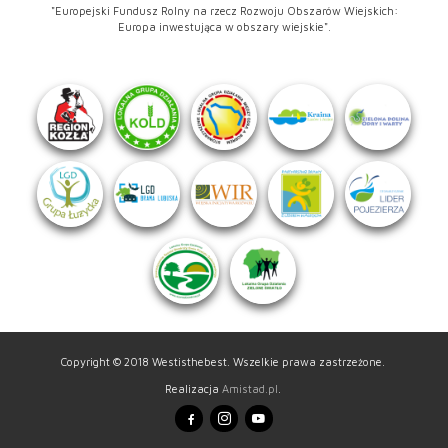
"Europejski Fundusz Rolny na rzecz Rozwoju Obszarów Wiejskich:
Europa inwestująca w obszary wiejskie".
Copyright © 2018 Westisthebest. Wszelkie prawa zastrzeżone.
Realizacja
Amistad.pl
.