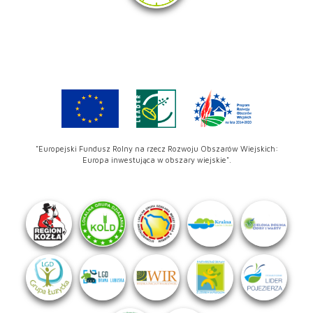
"Europejski Fundusz Rolny na rzecz Rozwoju Obszarów Wiejskich:
Europa inwestująca w obszary wiejskie".