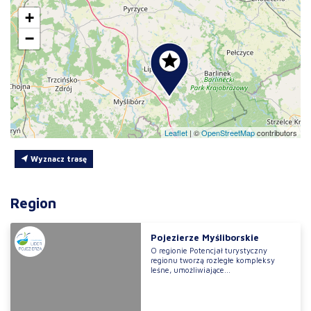
+
−
Leaflet
|
©
OpenStreetMap
contributors
Wyznacz trasę
Region
Pojezierze Myśliborskie
O regionie Potencjał turystyczny
regionu tworzą rozległe kompleksy
leśne, umożliwiające...