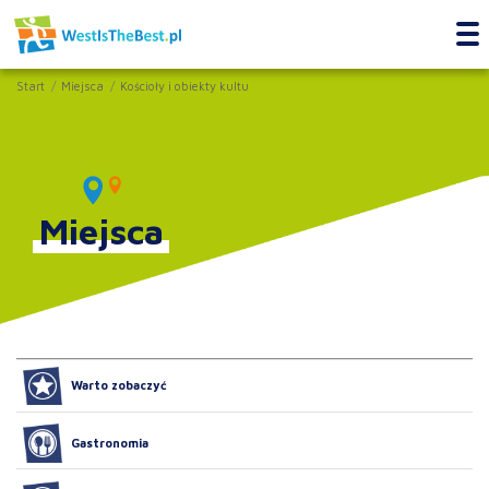
Start
Miejsca
Kościoły i obiekty kultu
Miejsca
Warto zobaczyć
Gastronomia