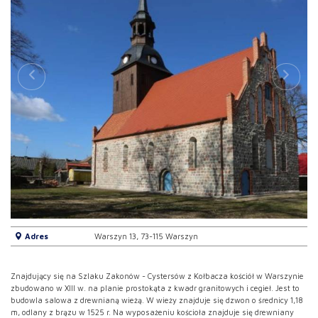
Adres
Warszyn 13, 73-115 Warszyn
Znajdujący się na Szlaku Zakonów - Cystersów z Kołbacza kościół w Warszynie
zbudowano w XIII w. na planie prostokąta z kwadr granitowych i cegieł. Jest to
budowla salowa z drewnianą wieżą. W wieży znajduje się dzwon o średnicy 1,18
m, odlany z brązu w 1525 r. Na wyposażeniu kościoła znajduje się drewniany