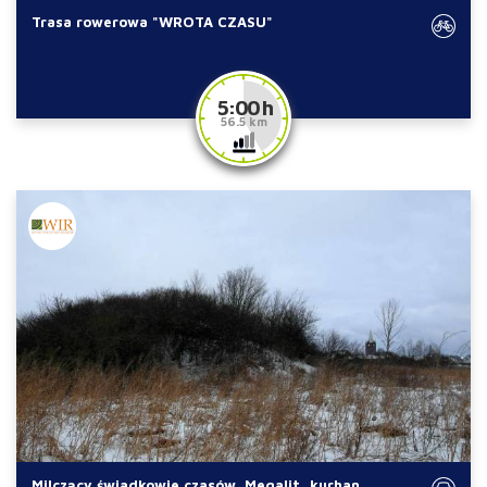
Trasa rowerowa "WROTA CZASU"
5:00 h
56.5 km
Milczący świadkowie czasów. Megalit, kurhan,