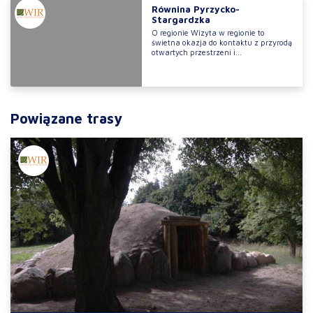
Równina Pyrzycko-
Stargardzka
O regionie Wizyta w regionie to
świetna okazja do kontaktu z przyrodą
otwartych przestrzeni i...
Powiązane trasy