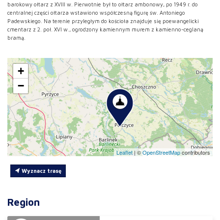
barokowy ołtarz z XVIII w. Pierwotnie był to ołtarz ambonowy, po 1949 r. do
centralnej części ołtarza wstawiono współczesną figurę św. Antoniego
Padewskiego. Na terenie przyległym do kościoła znajduje się poewangelicki
cmentarz z 2. poł. XVI w., ogrodzony kamiennym murem z kamienno-ceglaną
bramą.
+
−
Leaflet
|
©
OpenStreetMap
contributors
Wyznacz trasę
Region