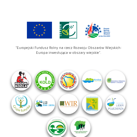
"Europejski Fundusz Rolny na rzecz Rozwoju Obszarów Wiejskich:
Europa inwestująca w obszary wiejskie".