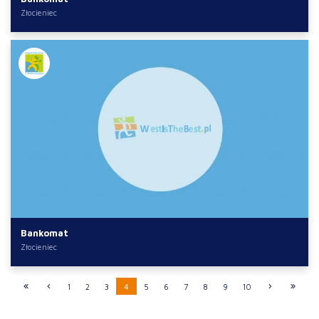
Złocieniec
Bankomat
Złocieniec
1
2
3
4
5
6
7
8
9
10