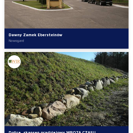
Dawny Zamek Ebersteinów
Nowogard
Dolice, skansen pradziejowy WROTA CZASU