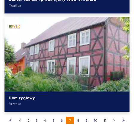
Mogilica
Dom ryglowy
Brzesko
2
3
4
5
6
7
8
9
10
11