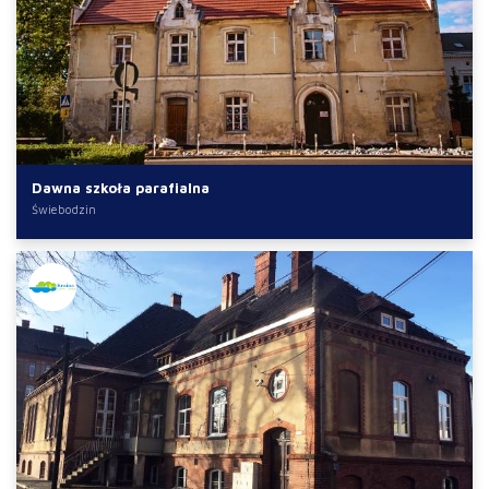
Dawna szkoła parafialna
Świebodzin