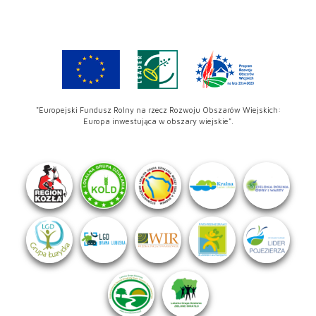
"Europejski Fundusz Rolny na rzecz Rozwoju Obszarów Wiejskich:
Europa inwestująca w obszary wiejskie".