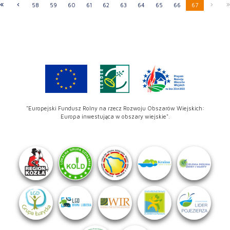
58
59
60
61
62
63
64
65
66
67
"Europejski Fundusz Rolny na rzecz Rozwoju Obszarów Wiejskich:
Europa inwestująca w obszary wiejskie".