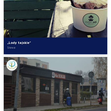
„Lody tajskie”
Sława