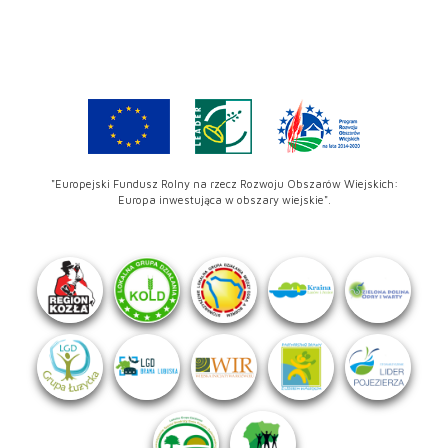
"Europejski Fundusz Rolny na rzecz Rozwoju Obszarów Wiejskich:
Europa inwestująca w obszary wiejskie".