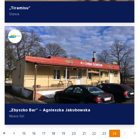
„Tiramisu”
Sława
„Zbyszko Bar” – Agnieszka Jakubowska
Nowa Sól
15
16
17
18
19
20
21
22
23
24