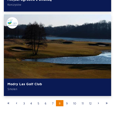
Korczyców
Modry Las Golf Club
Smoleń
3
4
5
6
7
8
9
10
11
12