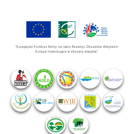
"Europejski Fundusz Rolny na rzecz Rozwoju Obszarów Wiejskich:
Europa inwestująca w obszary wiejskie".