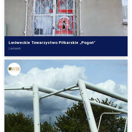
Lwóweckie Towarzystwo Piłkarskie „Pogoń”
Lwówek