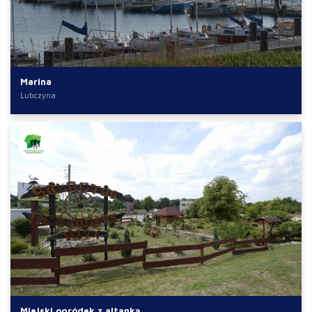
Marina
Lubczyna
Miejski ogródek z altanką