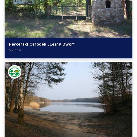
Harcerski Ośrodek „Leśny Dwór”
Świbna