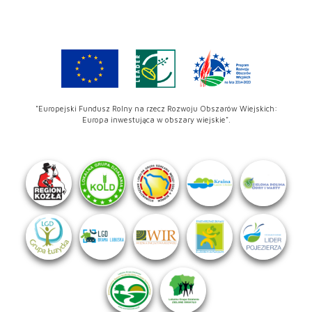
"Europejski Fundusz Rolny na rzecz Rozwoju Obszarów Wiejskich:
Europa inwestująca w obszary wiejskie".