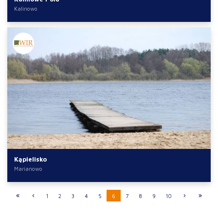
Kalinowo
Kąpielisko
Marianowo
1
2
3
4
5
6
7
8
9
10