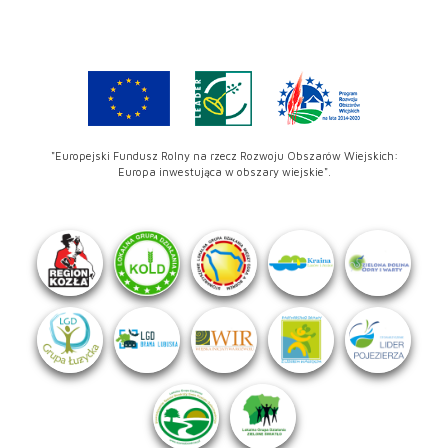
"Europejski Fundusz Rolny na rzecz Rozwoju Obszarów Wiejskich:
Europa inwestująca w obszary wiejskie".