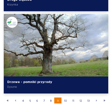
Krzynka
Drzewa - pomniki przyrody
Dyszno
4
5
6
7
8
9
10
11
12
13