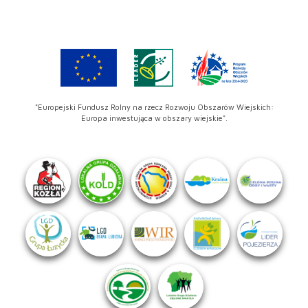
"Europejski Fundusz Rolny na rzecz Rozwoju Obszarów Wiejskich:
Europa inwestująca w obszary wiejskie".