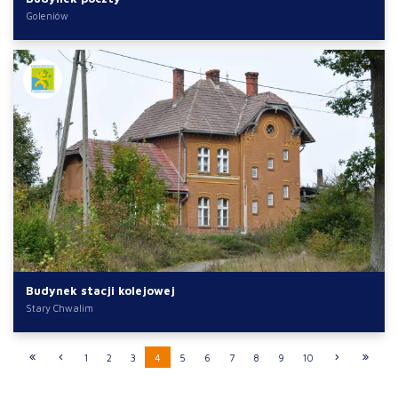
Goleniów
Budynek stacji kolejowej
Stary Chwalim
1
2
3
4
5
6
7
8
9
10