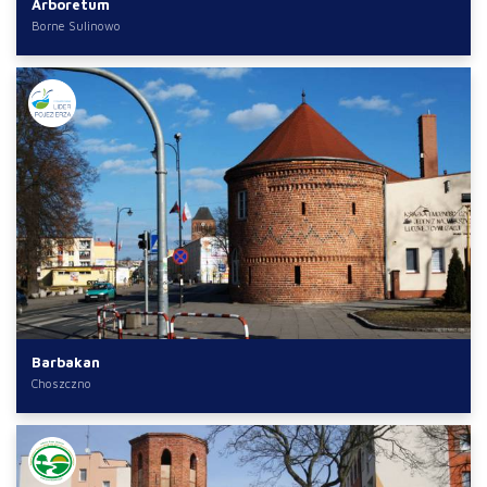
Arboretum
Borne Sulinowo
Barbakan
Choszczno