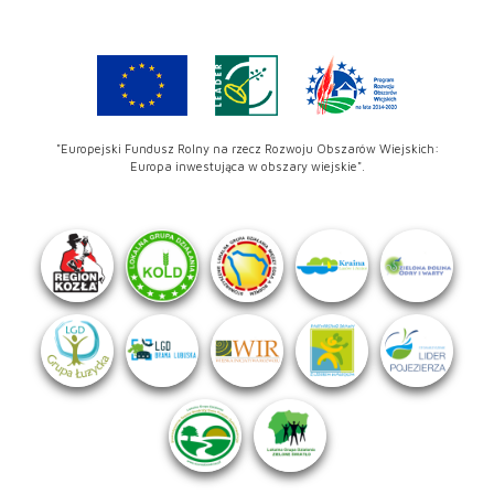
"Europejski Fundusz Rolny na rzecz Rozwoju Obszarów Wiejskich:
Europa inwestująca w obszary wiejskie".