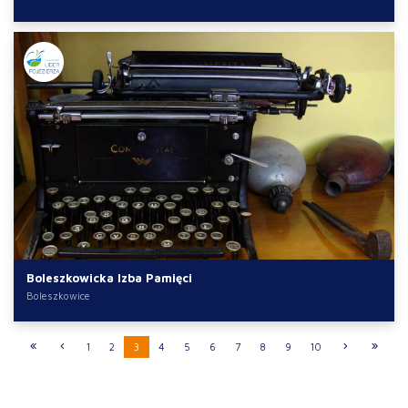
Boleszkowicka Izba Pamięci
Boleszkowice
1
2
3
4
5
6
7
8
9
10